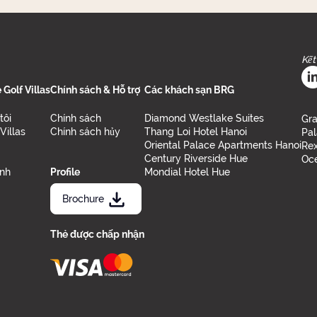
Kết
Golf Villas
Chính sách & Hỗ trợ
Các khách sạn BRG
tôi
Chính sách
Diamond Westlake Suites
Gra
Villas
Chính sách hủy
Thang Loi Hotel Hanoi
Pal
Oriental Palace Apartments Hanoi
Rex
Century Riverside Hue
Oce
ảnh
Profile
Mondial Hotel Hue
Brochure
Thẻ được chấp nhận