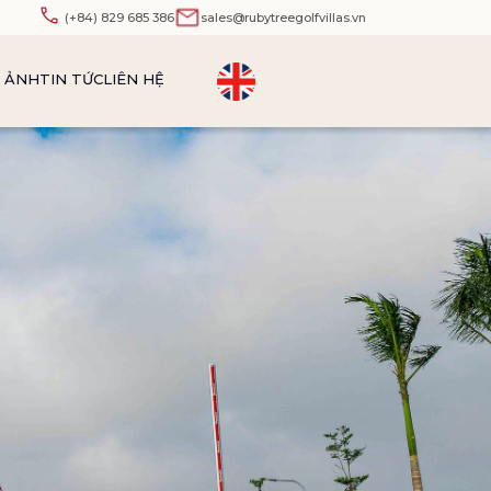
(+84) 829 685 386
sales@rubytreegolfvillas.vn
N ẢNH
TIN TỨC
LIÊN HỆ