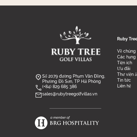
Ruby Tree 
Về chúng 
Các hạng 
Tiện ích
Ưu đãi
Thư viện 
Số 2079 đường Phạm Văn Đồng,
Tin tức
Phường Đồ Sơn, TP Hải Phòng
Liên hệ
(+84) 829 685 386
sales@rubytreegolfvillas.vn