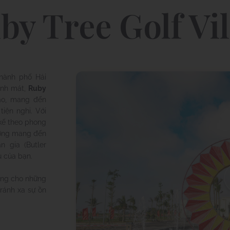
by Tree Golf Vil
thành phố Hải
anh mát,
Ruby
ao, mang đến
tiện nghi. Với
 kế theo phong
ưỡng mang đến
n gia (Butler
 của bạn.
ởng cho những
ránh xa sự ồn