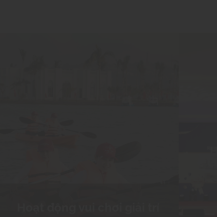
H
Hoạt động vui chơi giải trí
Ngoài nghỉ dưỡng, quý khách có thể trải
nghiệm các hoạt động tại sân golf, chèo
thuyền kayak, thuyền buồm, các bộ môn thể
thao, mua sắm... khám phá bãi biển Đồ Sơn