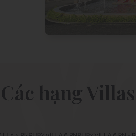
Các hạng Villas
ILLA 5 PN
RUBY VILLA 6 PN
RUBY VILLA 6 PN - B