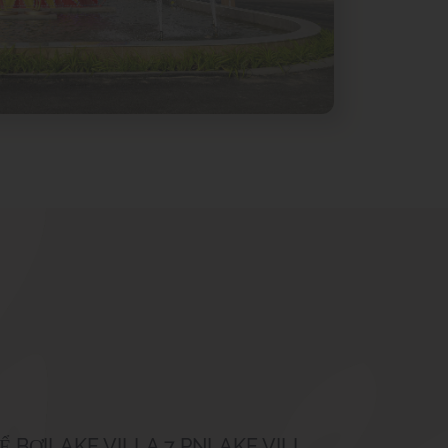
Ể BƠI
LAKE VILLA 7 PN
LAKE VILLA 7 PN - BỂ BƠI