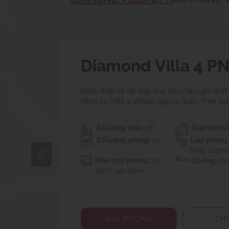
Diamond Villa 5 P
Tận hưởng kỳ nghỉ trong không gian biệt 
rộng 210m², bao gồm phòng khách, phòng
thang máy riêng và 5 phòng ngủ được bài tr
cộng chỉ có 2 căn villa, mang đến trải ng
Số lượng villa:
02
Diện tích vi
độc quyền giữa thiên nhiên xanh mát.
Số lượng phòng:
09
Loại phòng
King, Diam
Diện tích phòng:
22–
Giường:
Do
28m²; 42–60m²
ĐẶT PHÒNG
CHI