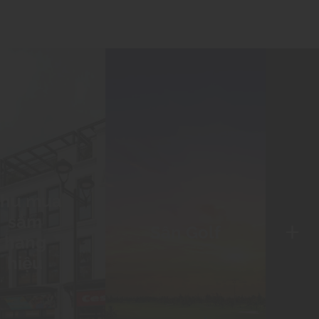
hu mua
+
sắm
Sân Golf
hàng
hiệu