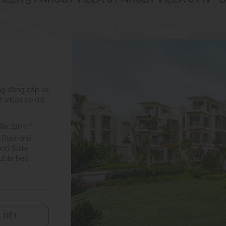
N
thự sang trọng
 bếp, bể bơi,
í tinh tế. Tổng
hiệm nghỉ dưỡng
lla:
210m²
:
Diamond
ond Suite
uble bed
 TIẾT