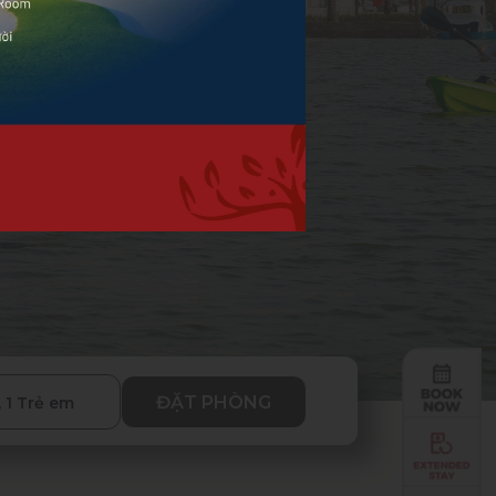
ĐẶT PHÒNG
, 1 Trẻ em