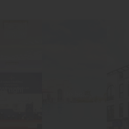
K
ội nghị
Bể bơi
& Tiệc