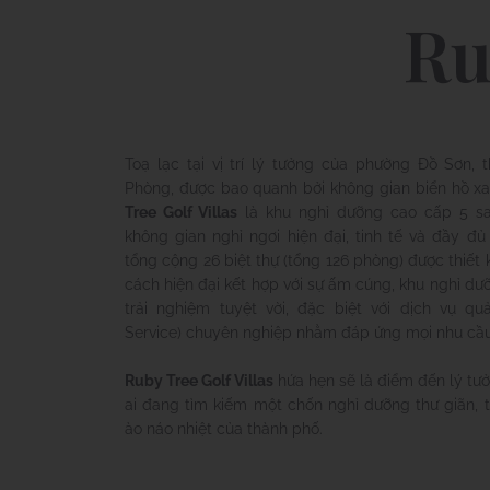
Ru
Toạ lạc tại vị trí lý tưởng của phường Đồ Sơn, 
Phòng, được bao quanh bởi không gian biển hồ x
Tree Golf Villas
là khu nghỉ dưỡng cao cấp 5 s
không gian nghỉ ngơi hiện đại, tinh tế và đầy đủ 
tổng cộng 26 biệt thự (tổng 126 phòng) được thiết
cách hiện đại kết hợp với sự ấm cúng, khu nghỉ d
trải nghiệm tuyệt vời, đặc biệt với dịch vụ quả
Service) chuyên nghiệp nhằm đáp ứng mọi nhu cầu
Ruby Tree Golf Villas
hứa hẹn sẽ là điểm đến lý tư
ai đang tìm kiếm một chốn nghỉ dưỡng thư giãn, t
ào náo nhiệt của thành phố.