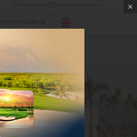
(+84) 829 685 386
sales@rubytreegolfvillas.vn
N ẢNH
TIN TỨC
LIÊN HỆ