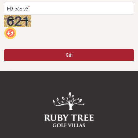
*
Mã bảo vệ
Gửi