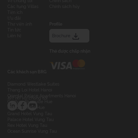
Về chúng tôi
Chính sách
Các hạng Villas
Chính sách hủy
Tiện ích
Ưu đãi
Thư viện ảnh
Profile
Tin tức
Liên hệ
Brochure
Thẻ được chấp nhận
Các khách sạn BRG
Diamond Westlake Suites
Thang Loi Hotel Hanoi
Oriental Palace Apartments Hanoi
Kết nối với chúng tôi
Century Riverside Hue
Mondial Hotel Hue
Grand Hotel Vung Tau
Palace Hotel Vung Tau
Rex Hotel Vung Tau
Ocean Sunrise Vung Tau