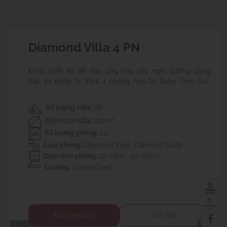
Diamond Villa 5 PN
Tận hưởng kỳ nghỉ trong không gian biệt thự 
trọng rộng 210m², bao gồm phòng khách, phòng 
bể bơi, thang máy riêng và 5 phòng ngủ được bài
tinh tế. Tổng cộng chỉ có 2 căn villa, mang đến 
Số lượng villa:
02
nghiệm nghỉ dưỡng độc quyền giữa thiên nhiên 
Diện tích villa:
210m²
mát.
Số lượng phòng:
09
Loại phòng:
Diamond King, Diamond Suite
Diện tích phòng:
22–28m²; 42–60m²
Giường:
Double bed
ĐẶT PHÒNG
CHI TIẾT