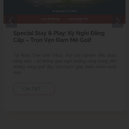
Wedding Package - Nơi câu chuyện
tình yêu của bạn toả sáng
Ruby Tree Golf Villas tự hào là địa điểm lý tưởng để tổ
chức một tiệc cưới lãng mạn và sang trọng dành riêng
cho các cặp đôi
CHI TIẾT