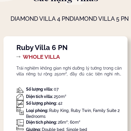
DIAMOND VILLA 4 PN
DIAMOND VILLA 5 PN
Ruby Villa 6 PN
WHOLE VILLA
Trải nghiệm không gian nghỉ dưỡng lý tưởng trong căn
villa riêng tư rộng 250m², đầy đủ các tiện nghi như
phòng khách, phòng bếp, bể bơi và 6 phòng ngủ được
thiết kế sang trọng, ấm cúng. Với tổng cộng 9 căn villa
Số lượng villa:
07
(trong đó 2 căn sở hữu bể bơi riêng) mang đến không
Diện tích villa:
250m²
gian nghỉ dưỡng riêng tư tuyệt đối.
Số lượng phòng:
42
Loại phòng:
Ruby King, Ruby Twin, Family Suite 2
Bedrooms
Diện tích phòng:
26m²; 60m²
Giường:
Double bed, Single bed