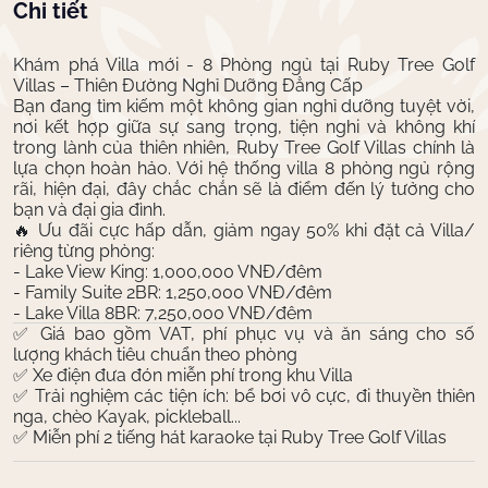
Chi tiết
Khám phá Villa mới - 8 Phòng ngủ tại Ruby Tree Golf
Villas – Thiên Đường Nghỉ Dưỡng Đẳng Cấp
Bạn đang tìm kiếm một không gian nghỉ dưỡng tuyệt vời,
nơi kết hợp giữa sự sang trọng, tiện nghi và không khí
trong lành của thiên nhiên, Ruby Tree Golf Villas chính là
lựa chọn hoàn hảo. Với hệ thống villa 8 phòng ngủ rộng
rãi, hiện đại, đây chắc chắn sẽ là điểm đến lý tưởng cho
bạn và đại gia đình.
🔥 Ưu đãi cực hấp dẫn, giảm ngay 50% khi đặt cả Villa/
riêng từng phòng:
- Lake View King: 1,000,000 VNĐ/đêm
- Family Suite 2BR: 1,250,000 VNĐ/đêm
- Lake Villa 8BR: 7,250,000 VNĐ/đêm
✅ Giá bao gồm VAT, phí phục vụ và ăn sáng cho số
lượng khách tiêu chuẩn theo phòng
✅ Xe điện đưa đón miễn phí trong khu Villa
✅ Trải nghiệm các tiện ích: bể bơi vô cực, đi thuyền thiên
nga, chèo Kayak, pickleball...
✅ Miễn phí 2 tiếng hát karaoke tại Ruby Tree Golf Villas