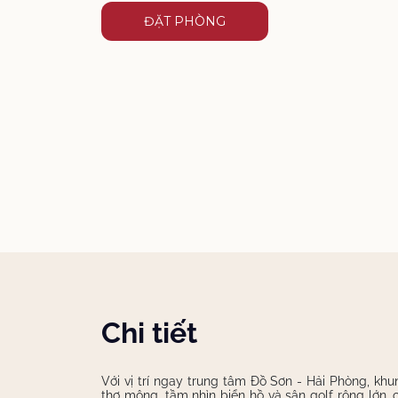
ĐẶT PHÒNG
Chi tiết
Với vị trí ngay trung tâm Đồ Sơn - Hải Phòng, kh
thơ mộng, tầm nhìn biển hồ và sân golf rộng lớn, 