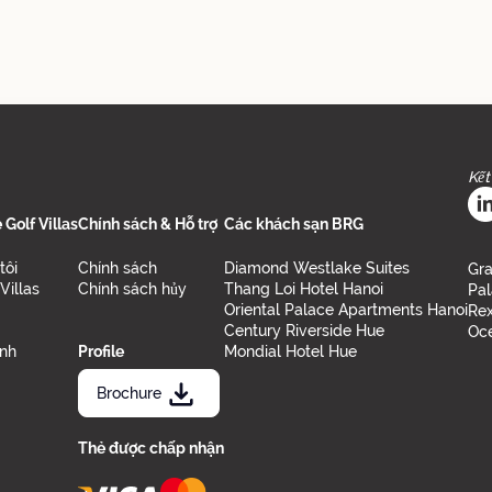
Kết
Golf Villas
Chính sách & Hỗ trợ
Các khách sạn BRG
tôi
Chính sách
Diamond Westlake Suites
Gra
Villas
Chính sách hủy
Thang Loi Hotel Hanoi
Pal
Oriental Palace Apartments Hanoi
Rex
Century Riverside Hue
Oce
ảnh
Profile
Mondial Hotel Hue
Brochure
Thẻ được chấp nhận