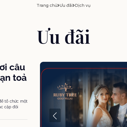
Trang chủ
Ưu đãi
Dịch vụ
Ưu đãi
ơi câu
ạn toả
 để tổ chức một
ác cặp đôi