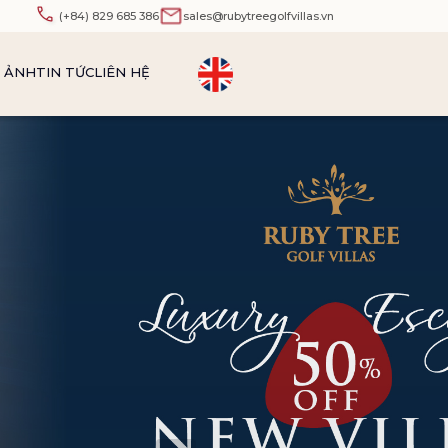
(+84) 829 685 386
sales@rubytreegolfvillas.vn
N ẢNH
TIN TỨC
LIÊN HỆ