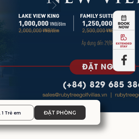
ĐẶT PHÒNG
, 1 Trẻ em