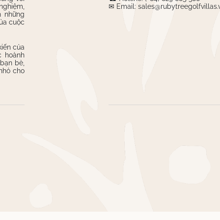
nghiệm,
✉ Email: sales@rubytreegolfvillas.
h những
của cuộc
kiến của
c hoành
 bạn bè,
 nhỏ cho