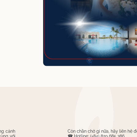
ung cảnh
Còn chần chờ gì nữa, hãy liên hệ 
cùng với
☎ Hotline: (+84) 829 685 386